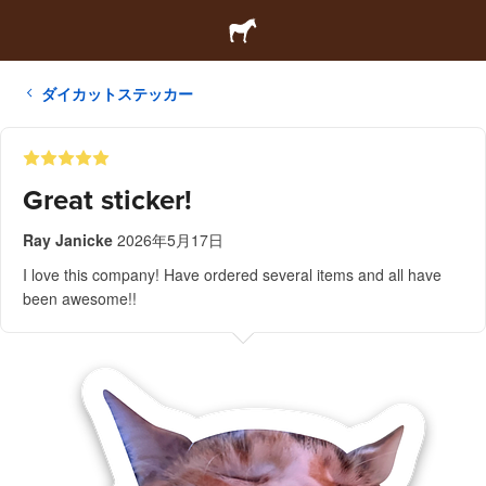
ダイカットステッカー
Great sticker!
Ray Janicke
2026年5月17日
I love this company! Have ordered several items and all have
been awesome!!