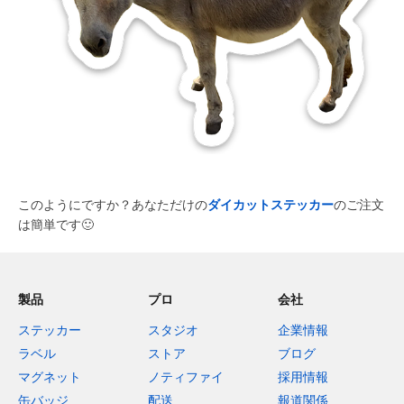
このようにですか？あなただけの
ダイカットステッカー
のご注文
は簡単です
🙂
製品
プロ
会社
ステッカー
スタジオ
企業情報
ラベル
ストア
ブログ
マグネット
ノティファイ
採用情報
缶バッジ
配送
報道関係