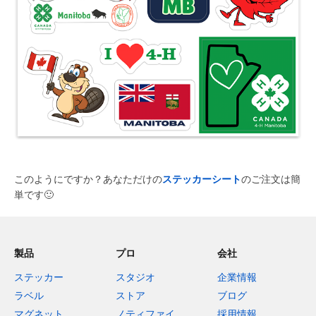
このようにですか？あなただけの
ステッカーシート
のご注文は簡
単です
🙂
製品
プロ
会社
ステッカー
スタジオ
企業情報
ラベル
ストア
ブログ
マグネット
ノティファイ
採用情報