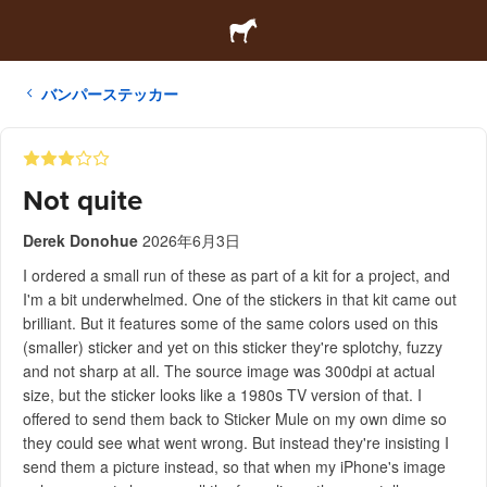
バンパーステッカー
Not quite
Derek Donohue
2026年6月3日
I ordered a small run of these as part of a kit for a project, and
I'm a bit underwhelmed. One of the stickers in that kit came out
brilliant. But it features some of the same colors used on this
(smaller) sticker and yet on this sticker they're splotchy, fuzzy
and not sharp at all. The source image was 300dpi at actual
size, but the sticker looks like a 1980s TV version of that. I
offered to send them back to Sticker Mule on my own dime so
they could see what went wrong. But instead they're insisting I
send them a picture instead, so that when my iPhone's image