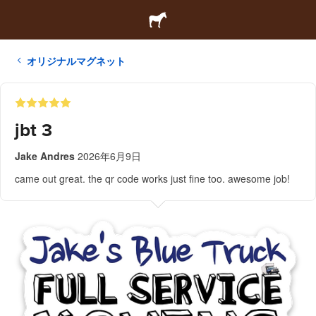
オリジナルマグネット
jbt 3
Jake Andres
2026年6月9日
came out great. the qr code works just fine too. awesome job!