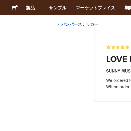
製品
サンプル
マーケットプレイス
期
バンパーステッカー
ステッカー
ラベル
LOVE 
マグネット
SUNNY MUS
We ordered fo
缶バッジ
Will be order
梱包材
アパレル
アクリルグッズ