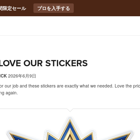
間限定セール
プロを入手する
LOVE OUR STICKERS
ICK
2026年6月9日
r our job and these stickers are exactly what we needed. Love the price
ing again.