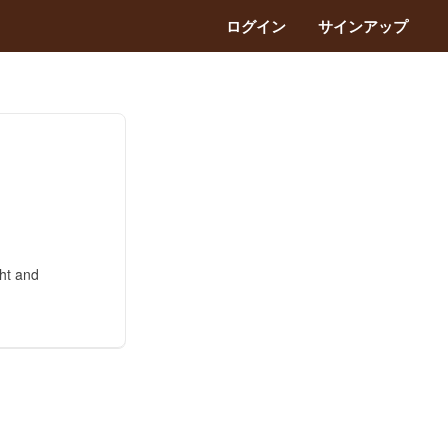
ログイン
サインアップ
ght and