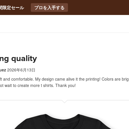
間限定セール
プロを入手する
ng quality
uez
2026年6月13日
oft and comfortable. My design came alive it the printing! Colors are bri
ot wait to create more t shirts. Thank you!