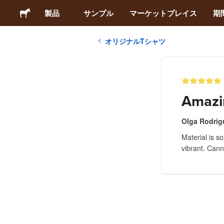
製品
サンプル
マーケットプレイス
期
オリジナルTシャツ
ステッカー
ラベル
Amazi
マグネット
Olga Rodrig
Material is s
缶バッジ
vibrant. Cann
梱包材
アパレル
アクリルグッズ