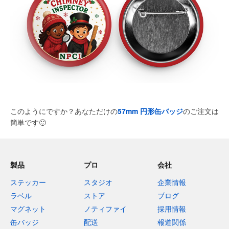
このようにですか？あなただけの
57mm 円形缶バッジ
のご注文は
簡単です
🙂
製品
プロ
会社
ステッカー
スタジオ
企業情報
ラベル
ストア
ブログ
マグネット
ノティファイ
採用情報
缶バッジ
配送
報道関係