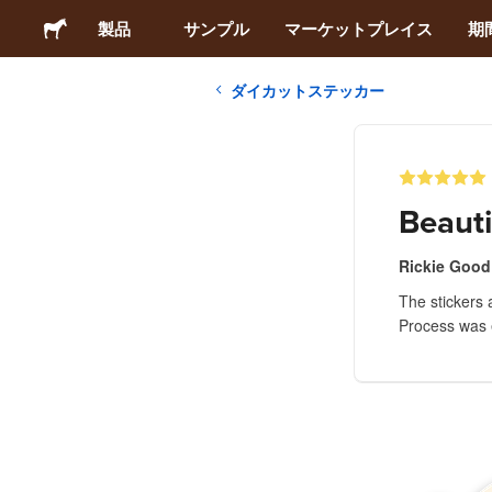
製品
サンプル
マーケットプレイス
期
ダイカットステッカー
ステッカー
ラベル
Beauti
マグネット
Rickie Good
The stickers 
缶バッジ
Process was 
梱包材
アパレル
アクリルグッズ