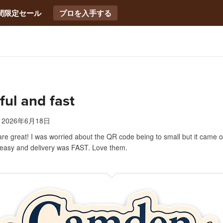
間限定セール
プロを入手する
ful and fast
2026年6月18日
are great! I was worried about the QR code being to small but it came o
easy and delivery was FAST. Love them.