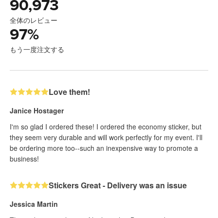
90,973
全体のレビュー
97
%
もう一度注文する
Love them!
Janice Hostager
I'm so glad I ordered these! I ordered the economy sticker, but
they seem very durable and will work perfectly for my event. I'll
be ordering more too--such an inexpensive way to promote a
business!
Stickers Great - Delivery was an issue
Jessica Martin