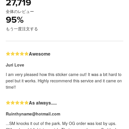
27,719
全体のレビュー
95
%
もう一度注文する
Awesome
Juri Love
I am very pleased how this sticker came out! It was a bit hard to
peel but it works. Highly recommend this service and it came on
time!!
As always.....
Ruinthyname@hotmail.com
...SM knocks it out of the park. My OG order was lost by ups.