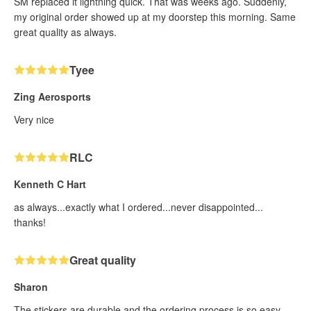
SM replaced it lightning quick. That was weeks ago. Suddenly,
my original order showed up at my doorstep this morning. Same
great quality as always.
Tyee
Zing Aerosports
Very nice
RLC
Kenneth C Hart
as always...exactly what I ordered...never disappointed...
thanks!
Great quality
Sharon
The stickers are durable and the ordering process is so easy