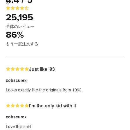
4.4 / 5
25,195
全体のレビュー
86
%
もう一度注文する
Just like '93
xobscurex
Looks exactly like the originals from 1993.
I'm the only kid with it
xobscurex
Love this shirt