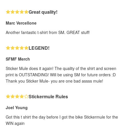
Great quality!
Marc Vercellone
Another fantastic t-shirt from SM. GREAT stuff!
LEGEND!
SFMF Merch
Sticker Mule does it again! The quality of the shirt and screen
print is OUTSTANDING! Will be using SM for future orders :D
Thank you Sticker Mule- you are one bad assss mule!
Stickermule Rules
Joel Young
Got this t shirt the day before I got the bike Stickermule for the
WIN again