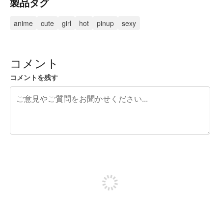
製品タグ
anime
cute
girl
hot
pinup
sexy
コメント
コメントを残す
残り240文字
投稿するためにサインアップする