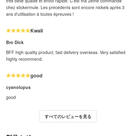
très belle qualité et envoi rapide. C'est ma 2ème commande
chez stickermule. Les précédents sont encore nickels après 3
ans d'utilisation à toutes épreuves !
Kwali
Bro Dick
BFF high quality product, fast delivery overseas. Very satisfied
highly recommend.
good
cyanolupus
good
すべてのレビューを見る