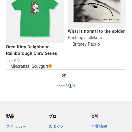
What is normal to the spider
Rectangle stickers
Brittney Pacillo
Oreo Kitty Neighbour -
Rainborough Crew Series
Tシャツ
Mkicrattzzi Scuvgurt
次
ページ
1
/4
製品
プロ
会社
ステッカー
スタジオ
企業情報