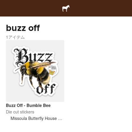
buzz off
1アイテム
Buzz Off - Bumble Bee
Die cut stickers
Missoula Butterfly House and Insectarium