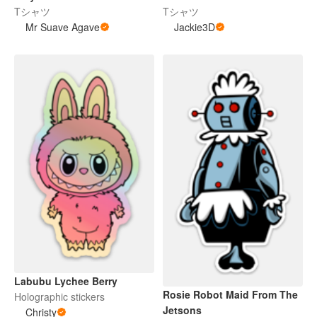
Tシャツ
Tシャツ
Mr Suave Agave
Jackie3D
Labubu Lychee Berry
Rosie Robot Maid From The
Holographic stickers
Jetsons
Christy