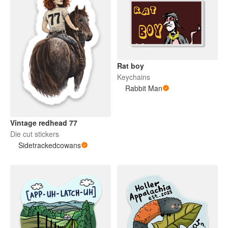
Rat boy
Keychains
Rabbit Man
Vintage redhead 77
Die cut stickers
Sidetrackedcowans