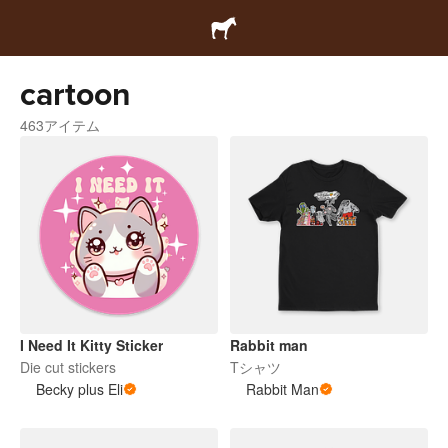
cartoon
463アイテム
I Need It Kitty Sticker
Rabbit man
Die cut stickers
Tシャツ
Becky plus Eli
Rabbit Man