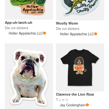
App-uh-latch-uh
Woolly Worm
Die cut stickers
Die cut stickers
Holler Appalachia LLC
Holler Appalachia LLC
Clarence the Lion Roar
Tシャツ
Jay Cookingham