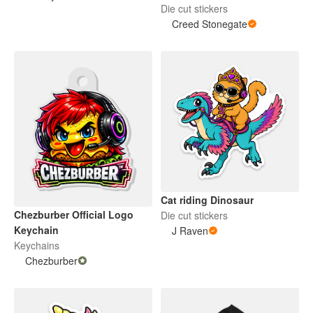
Die cut stickers
Creed Stonegate
Cat riding Dinosaur
Chezburber Official Logo
Die cut stickers
Keychain
J Raven
Keychains
Chezburber