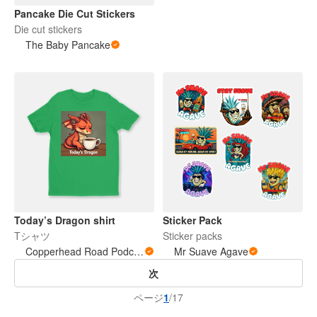
Pancake Die Cut Stickers
Die cut stickers
The Baby Pancake
Today’s Dragon shirt
Sticker Pack
Tシャツ
Sticker packs
Copperhead Road Podcast
Mr Suave Agave
次
ページ
1
/17