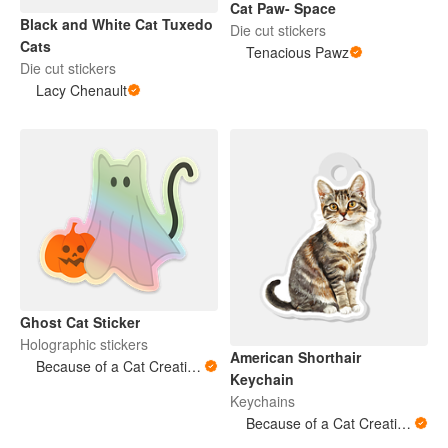
Cat Paw- Space
Black and White Cat Tuxedo
Die cut stickers
Cats
Tenacious Pawz
Die cut stickers
Lacy Chenault
Ghost Cat Sticker
Holographic stickers
American Shorthair
Because of a Cat Creations
Keychain
Keychains
Because of a Cat Creations