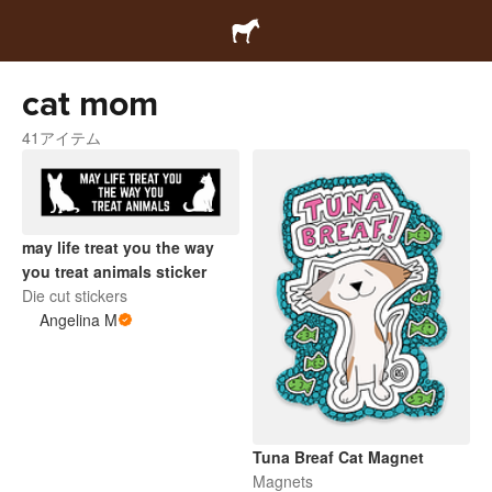
cat mom
41アイテム
may life treat you the way
you treat animals sticker
Die cut stickers
Angelina M
Tuna Breaf Cat Magnet
Magnets