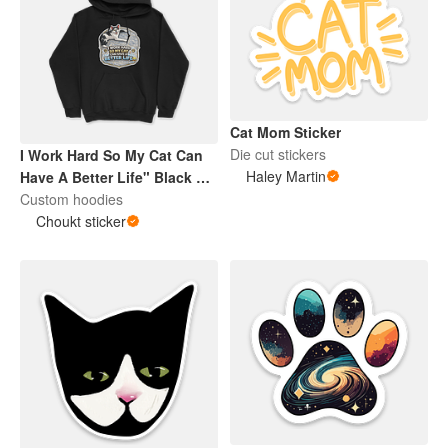
Cat Mom Sticker
Die cut stickers
I Work Hard So My Cat Can
Haley Martin
Have A Better Life" Black &
White Cat Hoodie
Custom hoodies
Choukt sticker