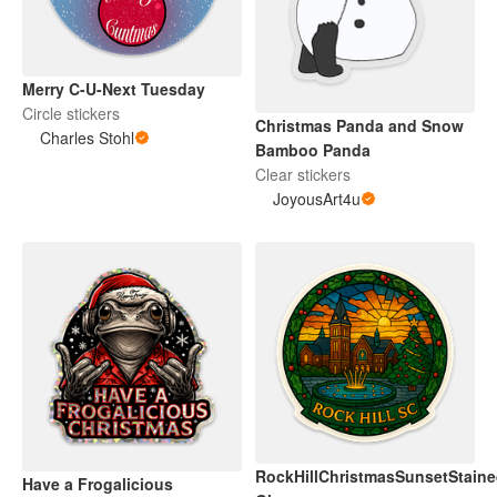
Merry C-U-Next Tuesday
Circle stickers
Christmas Panda and Snow
Charles Stohl
Bamboo Panda
Clear stickers
JoyousArt4u
RockHillChristmasSunsetStain
Have a Frogalicious