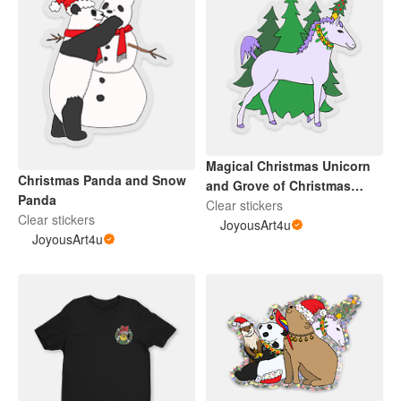
Magical Christmas Unicorn
Christmas Panda and Snow
and Grove of Christmas
Panda
Trees
Clear stickers
Clear stickers
JoyousArt4u
JoyousArt4u