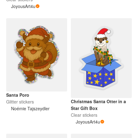
JoyousArt4u
Santa Poro
Christmas Santa Otter in a
Glitter stickers
Star Gift Box
Noémie Tajszeydler
Clear stickers
JoyousArt4u