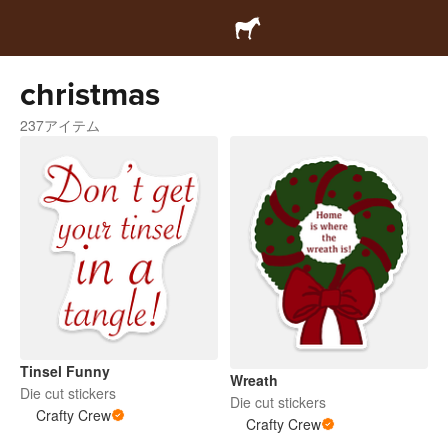
christmas
237アイテム
Tinsel Funny
Wreath
Die cut stickers
Die cut stickers
Crafty Crew
Crafty Crew