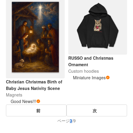
RUSSO and Christmas
Ornament
Custom hoodies
Miniature Images
Christian Christmas Birth of
Baby Jesus Nativity Scene
Magnets
Good News!!!
前
次
ページ
3
/9