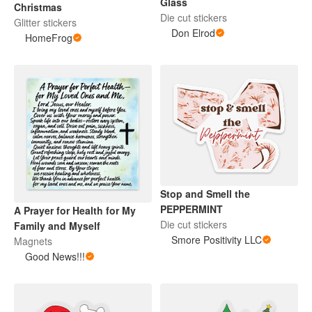
Glass
Christmas
Die cut stickers
Glitter stickers
Don Elrod
HomeFrog
Stop and Smell the
PEPPERMINT
A Prayer for Health for My
Die cut stickers
Family and Myself
Smore Positivity LLC
Magnets
Good News!!!