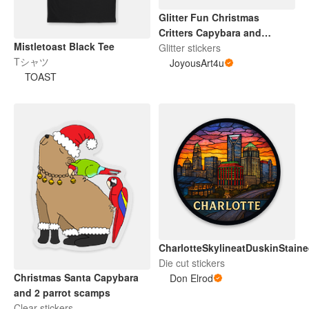
Glitter Fun Christmas
Critters Capybara and
Mistletoast Black Tee
Others
Glitter stickers
Tシャツ
JoyousArt4u
TOAST
CharlotteSkylineatDuskinStain
Die cut stickers
Christmas Santa Capybara
Don Elrod
and 2 parrot scamps
Clear stickers