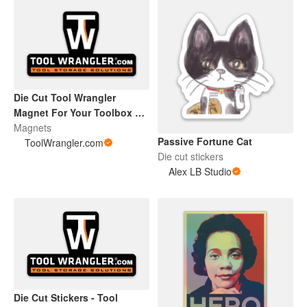
Die Cut Tool Wrangler
Magnet For Your Toolbox or
Beer Fridge
Magnets
Passive Fortune Cat
ToolWrangler.com
Die cut stickers
Alex LB Studio
Die Cut Stickers - Tool