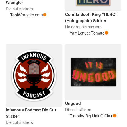
Wrangler
Die cut stickers
Coretta Scott King "HERO"
ToolWrangler.com
(Holographic) Sticker
Holographic stickers
YamLettuceTomato
Ungood
Die cut stickers
Infamous Podcast Die Cut
Timothy Big Unk O'Clair
Sticker
Die cut stickers