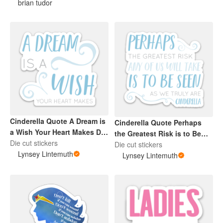
brian tudor
Cinderella Quote A Dream is
Cinderella Quote Perhaps
a Wish Your Heart Makes Die
the Greatest Risk is to Be
Cut Blue Sticker
Die cut stickers
Seen Die Cut Sticker Blue
Die cut stickers
Lynsey Lintemuth
Lynsey Lintemuth