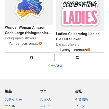
Wonder Woman Amazon
Code Large (Holographic)
Ladies Celebrating Ladies
Sticker
Holographic stickers
Die Cut Sticker
YamLettuceTomato
Die cut stickers
Lynsey Lintemuth
前
次
ページ
2
/3
製品
プロ
会社
ステッカー
スタジオ
企業情報
ラベル
ストア
ブログ