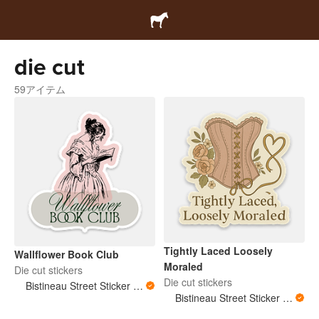
die cut
59アイテム
Tightly Laced Loosely
Wallflower Book Club
Moraled
Die cut stickers
Die cut stickers
Bistineau Street Sticker Co
Bistineau Street Sticker Co