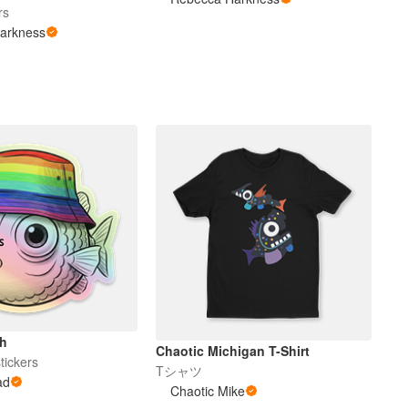
rs
arkness
sh
Chaotic Michigan T-Shirt
tickers
Tシャツ
ad
Chaotic Mike