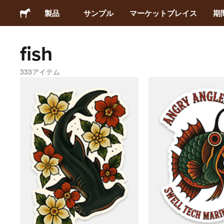
製品
サンプル
マーケットプレイス
期
fish
ステッカー
333アイテム
ラベル
マグネット
缶バッジ
梱包材
アパレル
アクリルグッズ