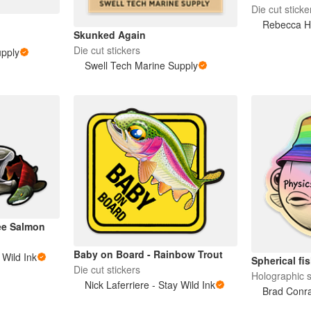
Die cut sticke
Rebecca H
Skunked Again
Die cut stickers
upply
Swell Tech Marine Supply
ee Salmon
Baby on Board - Rainbow Trout
 Wild Ink
Spherical fi
Die cut stickers
Holographic s
Nick Laferriere - Stay Wild Ink
Brad Conr