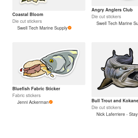
Angry Anglers Club
Coastal Bloom
Die cut stickers
その他の製品
Die cut stickers
Swell Tech Marine S
Swell Tech Marine Supply
サンプル
Bluefish Fabric Sticker
Fabric stickers
Bull Trout and Kokan
Jenni Ackerman
Die cut stickers
Nick Laferriere - Stay