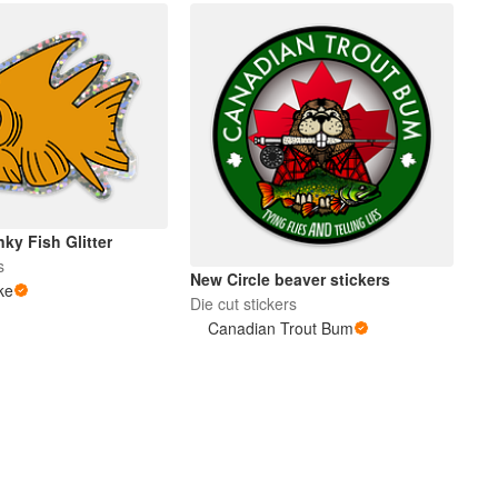
ky Fish Glitter
s
New Circle beaver stickers
ke
Die cut stickers
Canadian Trout Bum