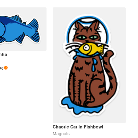
anha
ke
Chaotic Cat in Fishbowl
Magnets