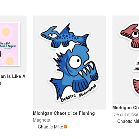
n Is Like A
e
Michigan Ch
Michigan Chaotic Ice Fishing
Die cut sticke
Magnets
Chaotic Mi
Chaotic Mike