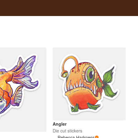
Angler
Die cut stickers
Rebecca Harkness