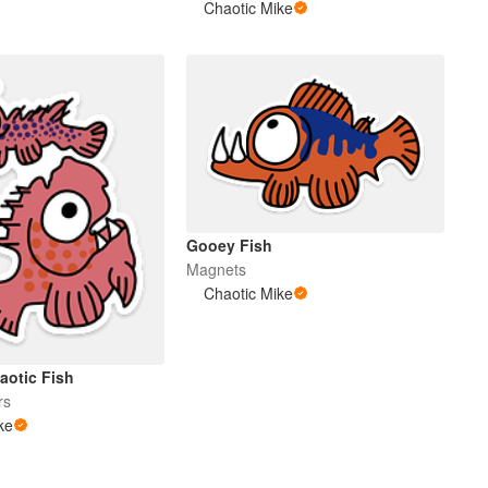
Chaotic Mike
Gooey Fish
Magnets
Chaotic Mike
aotic Fish
rs
ke