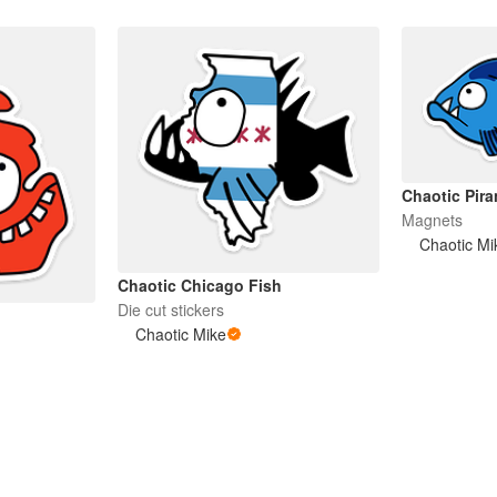
Chaotic Pir
Magnets
Chaotic Mi
Chaotic Chicago Fish
Die cut stickers
Chaotic Mike