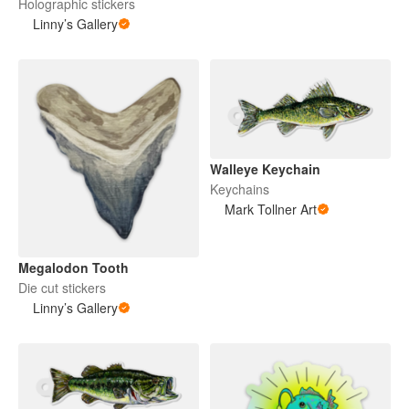
Holographic stickers
Linny’s Gallery
Walleye Keychain
Keychains
Mark Tollner Art
Megalodon Tooth
Die cut stickers
Linny’s Gallery