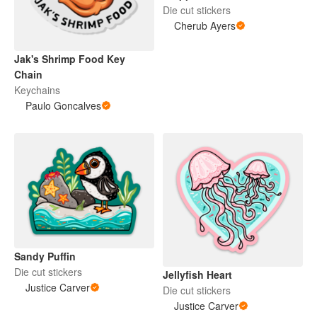
Die cut stickers
Cherub Ayers
Jak's Shrimp Food Key
Chain
Keychains
Paulo Goncalves
Sandy Puffin
Die cut stickers
Jellyfish Heart
Justice Carver
Die cut stickers
Justice Carver