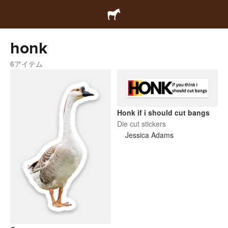
honk
6アイテム
Honk if i should cut bangs
Die cut stickers
Jessica Adams