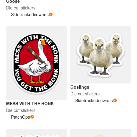
Goose
Die cut stickers
Sidetrackedcowans
Goslings
Die cut stickers
Sidetrackedcowans
MESS WITH THE HONK
Die cut stickers
PatchOps