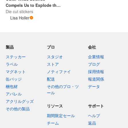
Compels Us to Explode the
Sun Sticker Decal
Die cut stickers
Lisa Holler
製品
プロ
会社
ステッカー
スタジオ
企業情報
ラベル
ストア
ブログ
マグネット
ノティファイ
採用情報
缶バッジ
配送
報道関係
梱包材
その他のプロ・ツ
データ
ール
アパレル
アクリルグッズ
リソース
サポート
その他の製品
期間限定セール
ヘルプ
チーム
返品