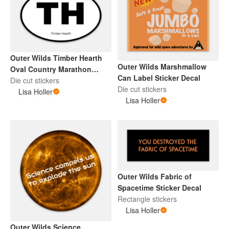
Outer Wilds Timber Hearth
Outer Wilds Marshmallow
Oval Country Marathon
Can Label Sticker Decal
Sticker Decal
Die cut stickers
Die cut stickers
Lisa Holler
Lisa Holler
Outer Wilds Fabric of
Spacetime Sticker Decal
Rectangle stickers
Lisa Holler
Outer Wilds Science