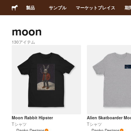
製品
サンプル
マーケットプレイス
期
moon
ステッカー
130アイテム
ラベル
マグネット
缶バッジ
梱包材
アパレル
Moon Rabbit Hipster
Alien Skatboarder Mo
Tシャツ
Tシャツ
Danko Designs
Danko Designs
アクリルグッズ