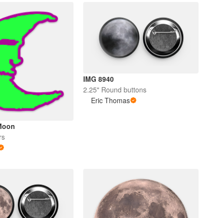
IMG 8940
2.25" Round buttons
Eric Thomas
 Moon
rs