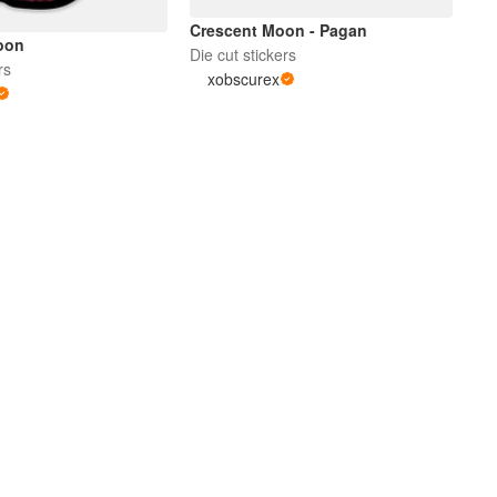
Crescent Moon - Pagan
oon
Die cut stickers
rs
xobscurex