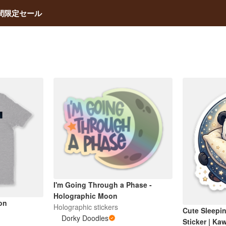
間限定セール
I'm Going Through a Phase -
Holographic Moon
on
Holographic stickers
Cute Sleepi
Dorky Doodles
Sticker | Ka