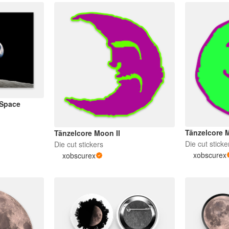
 Space
Tänzelcore
Tänzelcore Moon II
Die cut sticke
Die cut stickers
xobscurex
xobscurex