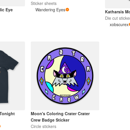
Sticker sheets
ic Eye
Wandering Eyes
Katharsis M
Die cut sticke
xobscurex
Tonight
Moon's Coloring Crater Crater
Crew Badge Sticker
Circle stickers