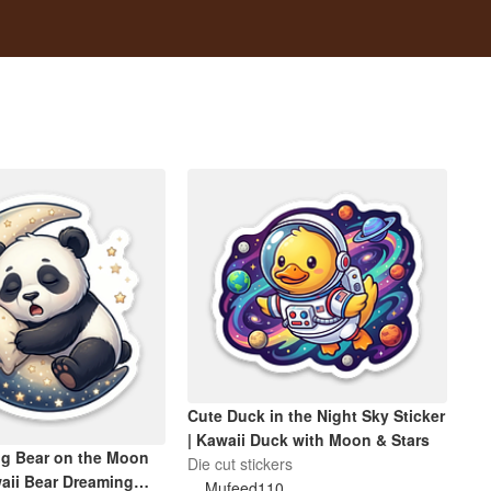
Cute Duck in the Night Sky Sticker
| Kawaii Duck with Moon & Stars
ng Bear on the Moon
Die cut stickers
waii Bear Dreaming
Mufeed110