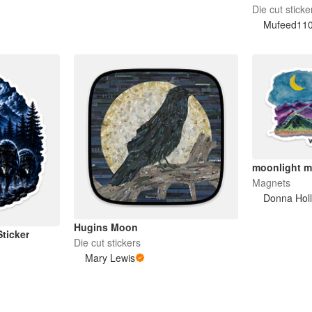
Die-Cut Stic
Die cut sticke
Mufeed11
moonlight m
Magnets
Donna Hol
Hugins Moon
ticker
Die cut stickers
Mary Lewis