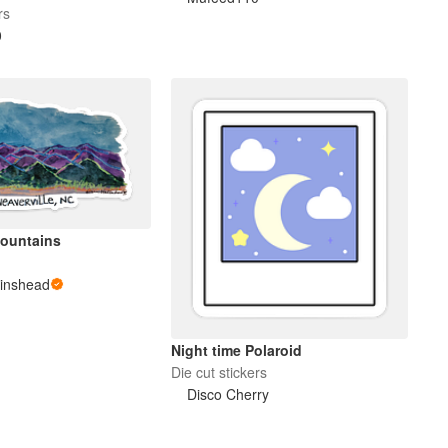
ker
rs
0
ountains
linshead
Night time Polaroid
Die cut stickers
Disco Cherry