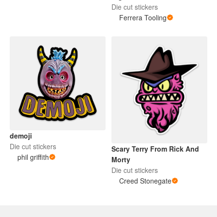
Die cut stickers
Ferrera Tooling
demoji
Die cut stickers
Scary Terry From Rick And
phil griffith
Morty
Die cut stickers
Creed Stonegate