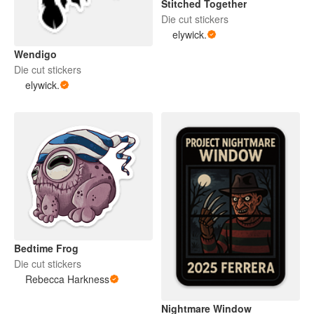
Stitched Together
Die cut stickers
elywick.
Wendigo
Die cut stickers
elywick.
Bedtime Frog
Die cut stickers
Rebecca Harkness
Nightmare Window