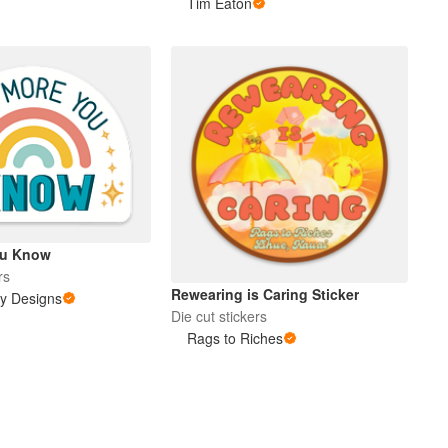
Tim Eaton
ou Know
rs
Rewearing is Caring Sticker
y Designs
Die cut stickers
Rags to Riches