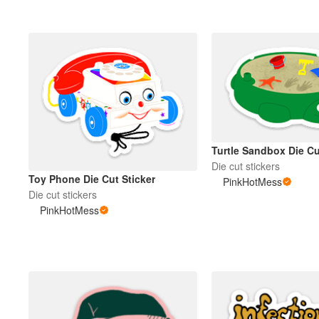
Turtle Sandbox Die Cu
Die cut stickers
Toy Phone Die Cut Sticker
PinkHotMess
Die cut stickers
PinkHotMess