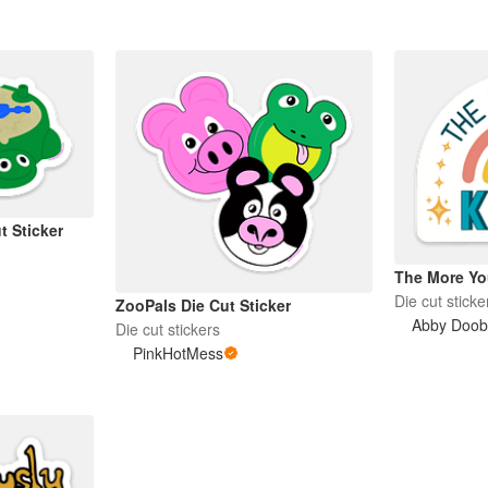
t Sticker
The More Y
Die cut sticke
ZooPals Die Cut Sticker
Abby Doob
Die cut stickers
PinkHotMess