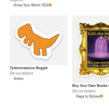
Know Your Worth YEG
その他の製品
サンプル
Tyrannosaurus Nuggie
Die cut stickers
Amber
Buy Your Own Books S
Die cut stickers
Rags to Riches