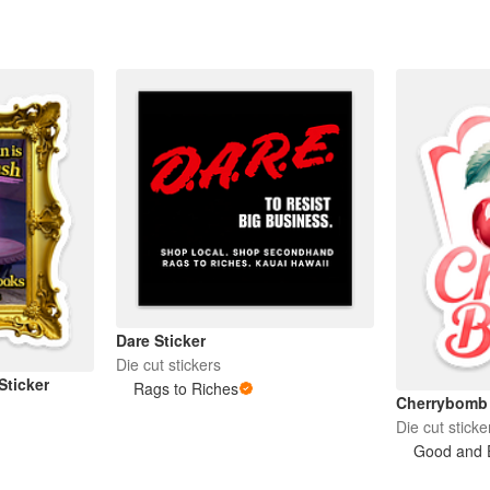
Dare Sticker
Die cut stickers
ticker
Rags to Riches
Cherrybomb
Die cut sticke
Good and E