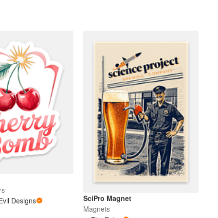
rs
SciPro Magnet
vil Designs
Magnets