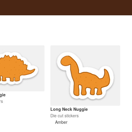
gie
rs
Long Neck Nuggie
Die cut stickers
Amber