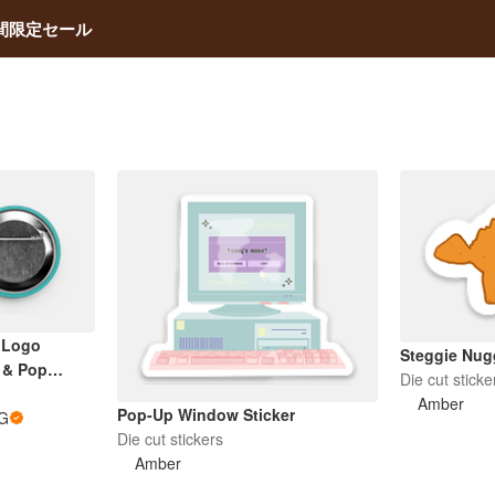
間限定セール
 Logo
Steggie Nug
 & Pop
Die cut sticke
ibles Pin
Amber
Pop-Up Window Sticker
EG
Die cut stickers
Amber