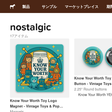
製品
サンプル
マーケットプレイス
期
nostalgic
ステッカー
17アイテム
ラベル
マグネット
缶バッジ
Know Your Worth Toy
梱包材
Button - Vintage Toys
Culture | Retro Collect
2.25" Round buttons
Know Your Worth Y
アパレル
Know Your Worth Toy Logo
Magnet - Vintage Toys & Pop
Culture | Retro Collectibles Pin
Magnets
アクリルグッズ