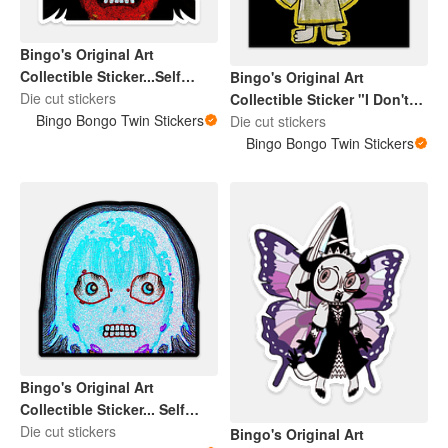
Bingo's Original Art
Collectible Sticker...Self
Bingo's Original Art
Portrait?
Die cut stickers
Collectible Sticker "I Don't
Bingo Bongo Twin Stickers
Wanna Go"
Die cut stickers
Bingo Bongo Twin Stickers
Bingo's Original Art
Collectible Sticker... Self
Portrait?
Die cut stickers
Bingo's Original Art