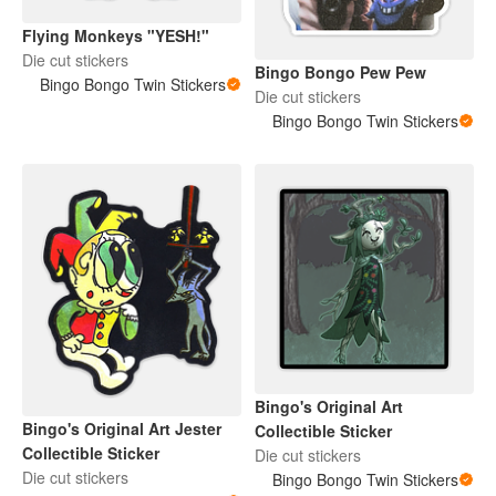
Flying Monkeys "YESH!"
Die cut stickers
Bingo Bongo Pew Pew
Bingo Bongo Twin Stickers
Die cut stickers
Bingo Bongo Twin Stickers
Bingo's Original Art
Bingo's Original Art Jester
Collectible Sticker
Collectible Sticker
Die cut stickers
Die cut stickers
Bingo Bongo Twin Stickers