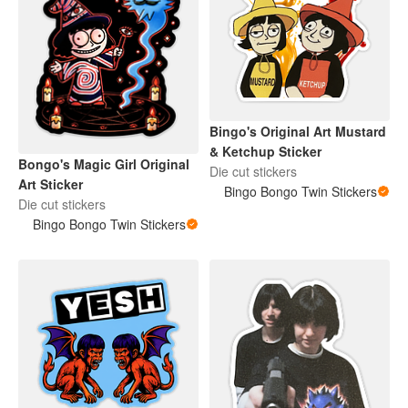
Bingo's Original Art Mustard
& Ketchup Sticker
Bongo's Magic Girl Original
Die cut stickers
Art Sticker
Bingo Bongo Twin Stickers
Die cut stickers
Bingo Bongo Twin Stickers