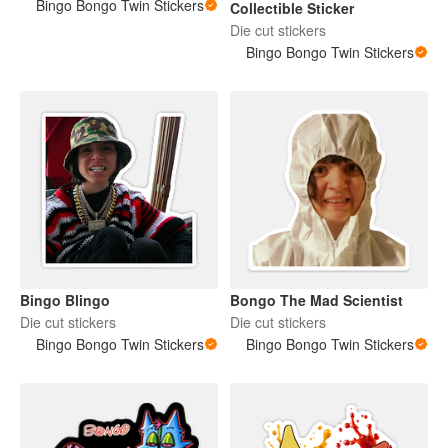
Bingo Bongo Twin Stickers
Collectible Sticker
Die cut stickers
Bingo Bongo Twin Stickers
Bingo Blingo
Bongo The Mad Scientist
Die cut stickers
Die cut stickers
Bingo Bongo Twin Stickers
Bingo Bongo Twin Stickers