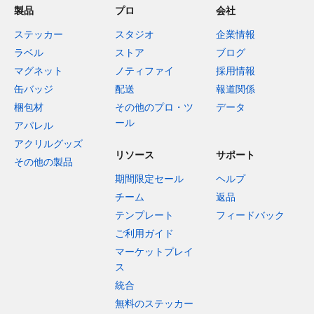
製品
プロ
会社
ステッカー
スタジオ
企業情報
ラベル
ストア
ブログ
マグネット
ノティファイ
採用情報
缶バッジ
配送
報道関係
梱包材
その他のプロ・ツ
データ
ール
アパレル
アクリルグッズ
リソース
サポート
その他の製品
期間限定セール
ヘルプ
チーム
返品
テンプレート
フィードバック
ご利用ガイド
マーケットプレイ
ス
統合
無料のステッカー