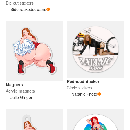
Die cut stickers
Sidetrackedcowans
Redhead Sticker
Magnets
Circle stickers
Acrylic magnets
Natanic Photo
Julie Ginger