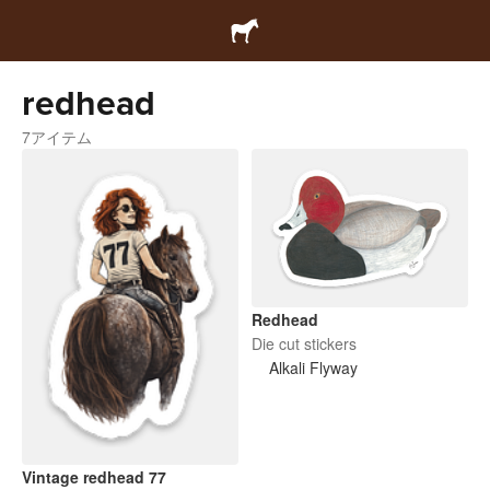
redhead
7アイテム
Redhead
Die cut stickers
Alkali Flyway
Vintage redhead 77