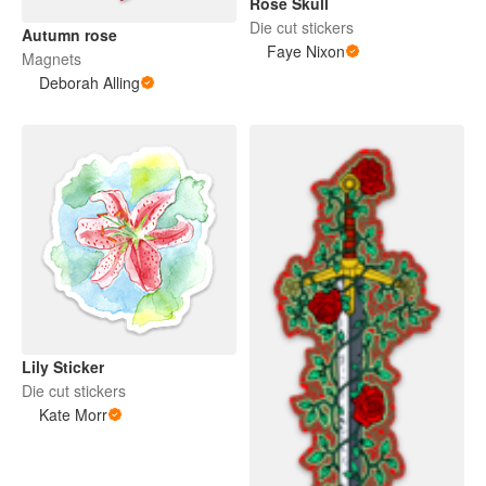
Rose Skull
Die cut stickers
Autumn rose
Faye Nixon
Magnets
Deborah Alling
Lily Sticker
Die cut stickers
Kate Morr