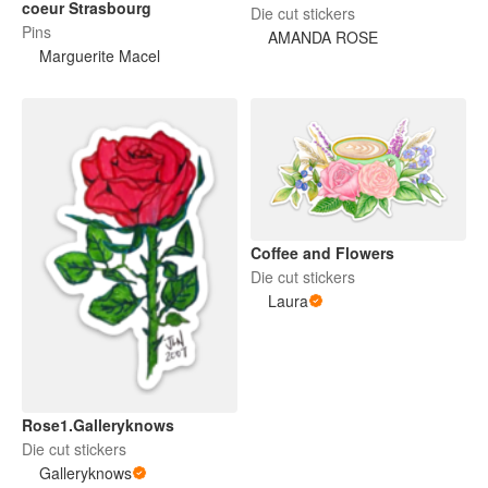
coeur Strasbourg
Die cut stickers
Pins
AMANDA ROSE
Marguerite Macel
Coffee and Flowers
Die cut stickers
Laura
Rose1.Galleryknows
Die cut stickers
Galleryknows