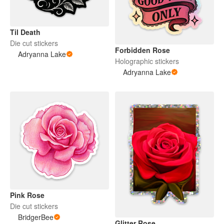
Til Death
Die cut stickers
Forbidden Rose
Adryanna Lake
Holographic stickers
Adryanna Lake
Pink Rose
Die cut stickers
BridgerBee
Glitter Rose