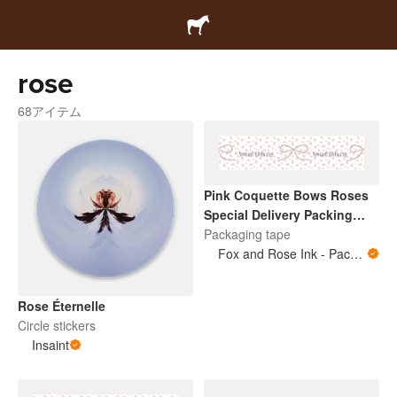
rose
68アイテム
Pink Coquette Bows Roses
Special Delivery Packing
Tape
Packaging tape
Fox and Rose Ink - Packing Tape
Rose Éternelle
Circle stickers
Insaint