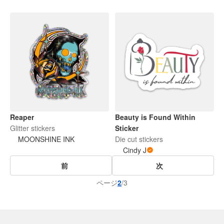
Reaper
Beauty is Found Within
Glitter stickers
Sticker
MOONSHINE INK
Die cut stickers
Cindy J
前
次
ページ
2
/3