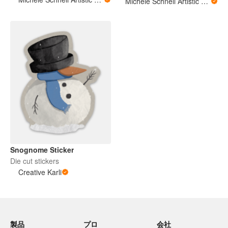
Michele Schnell Artistic Expressions of Heart and Soul. PNW animals and more
Snognome Sticker
Die cut stickers
Creative Karli
製品
プロ
会社