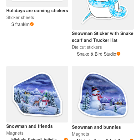
Holidays are coming stickers
Sticker sheets
S franklin
Snowman Sticker with Snake
scarf and Trucker Hat
Die cut stickers
Snake & Bird Studio
Snowman and friends
Snowman and bunnies
Magnets
Magnets
Michele Schnell Artistic Expressions of Heart and Soul. PNW animals and more