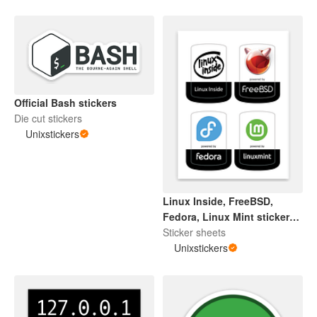
Official Bash stickers
Die cut stickers
Unixstickers
Linux Inside, FreeBSD,
Fedora, Linux Mint sticker
sheets
Sticker sheets
Unixstickers