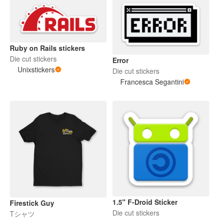
Ruby on Rails stickers
Die cut stickers
Error
Unixstickers
Die cut stickers
Francesca Segantini
1.5" F-Droid Sticker
Firestick Guy
Die cut stickers
Tシャツ