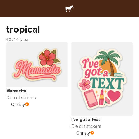
tropical
48アイテム
Mamacita
Die cut stickers
Christy
I've got a text
Die cut stickers
Christy