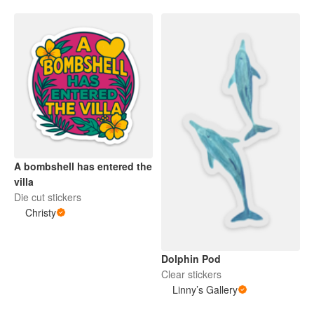
A bombshell has entered the
villa
Die cut stickers
Christy
Dolphin Pod
Clear stickers
Linny’s Gallery