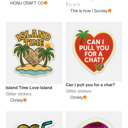
HONU CRAFT CO
Tシャツ
This is how I Sunday
Can I pull you for a chat?
Island Time Love Island
Glitter stickers
Glitter stickers
Christy
Christy