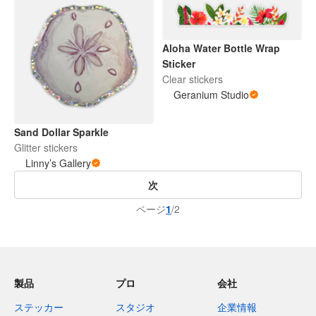
Aloha Water Bottle Wrap
Sticker
Clear stickers
Geranium Studio
Sand Dollar Sparkle
Glitter stickers
Linny’s Gallery
次
ページ
1
/2
製品
プロ
会社
ステッカー
スタジオ
企業情報