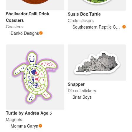
Shellvador Dalii Drink
Susie Box Turtle
Coasters
Circle stickers
Coasters
Southeastern Reptile Conservation (SERC)
Danko Designs
Snapper
Die cut stickers
Briar Boys
Turtle by Andrea Age 5
Magnets
Momma Caryn