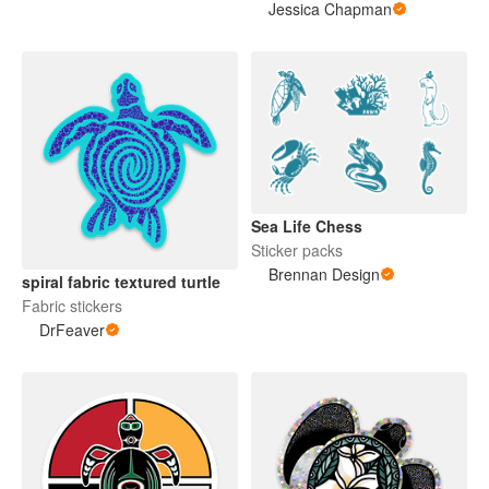
Jessica Chapman
Sea Life Chess
Sticker packs
Brennan Design
spiral fabric textured turtle
Fabric stickers
DrFeaver