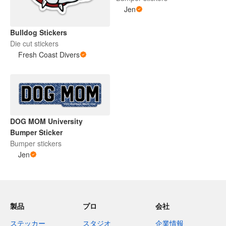
Jen
Bulldog Stickers
Die cut stickers
Fresh Coast Divers
DOG MOM University
Bumper Sticker
Bumper stickers
Jen
製品
プロ
会社
ステッカー
スタジオ
企業情報