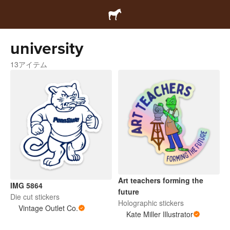
university
13アイテム
Art teachers forming the
IMG 5864
future
Die cut stickers
Holographic stickers
Vintage Outlet Co.
Kate Miller Illustrator