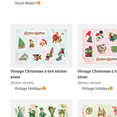
Good News!!!
その他の製品
サンプル
Vintage Christmas-3 6x4 sticker
Vintage Christmas-2 6
sheet
sheet
Sticker sheets
Sticker sheets
Vintage Holidays
Vintage Holidays