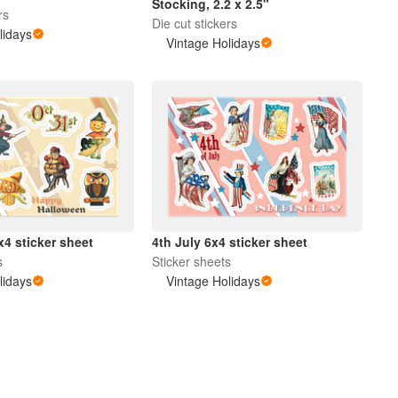
Stocking, 2.2 x 2.5"
rs
Die cut stickers
lidays
Vintage Holidays
4 sticker sheet
4th July 6x4 sticker sheet
s
Sticker sheets
lidays
Vintage Holidays