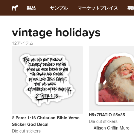
製品
サンプル
マーケットプレイス
期
vintage holidays
ステッカー
12アイテム
ラベル
マグネット
缶バッジ
梱包材
H5x7RATIO 25x35
アパレル
2 Peter 1:16 Christian Bible Verse
Die cut stickers
Sticker God Decal
Allison Griffin Muro
Die cut stickers
アクリルグッズ