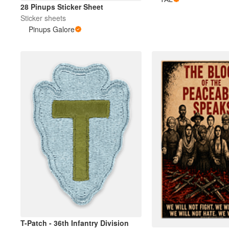
28 Pinups Sticker Sheet
Sticker sheets
その他の製品
Pinups Galore
サンプル
T-Patch - 36th Infantry Division