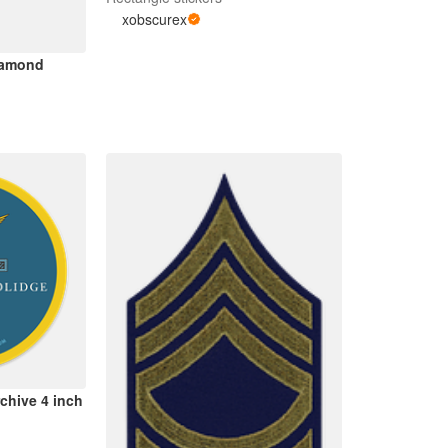
xobscurex
iamond
chive 4 inch