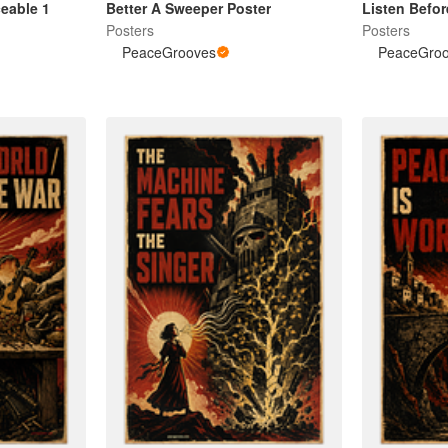
eable 1
Better A Sweeper Poster
Listen Befor
Posters
Posters
PeaceGrooves
PeaceGro