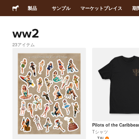
製品
サンプル
マーケットプレイス
期
ww2
ステッカー
23アイテム
ラベル
マグネット
缶バッジ
梱包材
アパレル
Pilots of the Caribbea
Tシャツ
TAL
アクリルグッズ