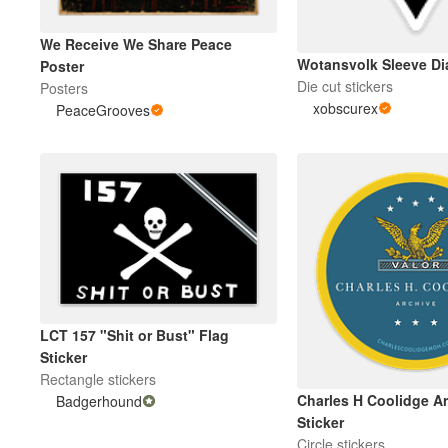
We Receive We Share Peace
Wotansvolk Sleeve D
Poster
Die cut stickers
Posters
xobscurex
PeaceGrooves
LCT 157 "Shit or Bust" Flag
Sticker
Rectangle stickers
Charles H Coolidge Ar
Badgerhound
Sticker
Circle stickers