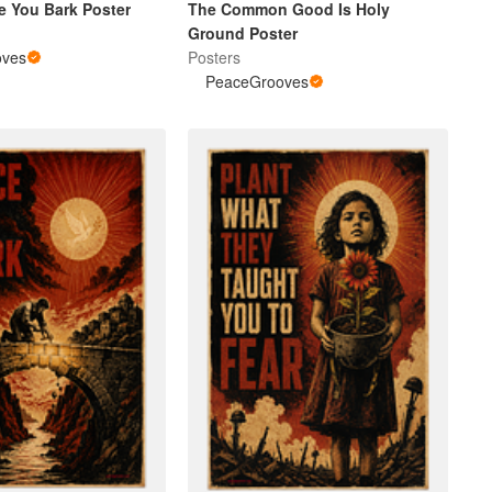
e You Bark Poster
The Common Good Is Holy
Ground Poster
oves
Posters
PeaceGrooves