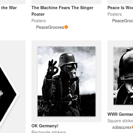
 the War
The Machine Fears The Singer
Peace Is Wo
Poster
Posters
Posters
PeaceGro
PeaceGrooves
WWII German
Square sticke
OK Germany!
xobscurex
Rectangle stickers