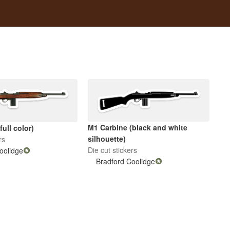
M1 Carbine (black and white
full color)
silhouette)
rs
Die cut stickers
oolidge
Bradford Coolidge