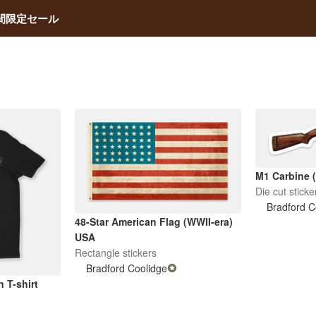
間限定セール
M1 Carbine (
Die cut sticke
Bradford C
48-Star American Flag (WWII-era)
USA
Rectangle stickers
Bradford Coolidge
n T-shirt