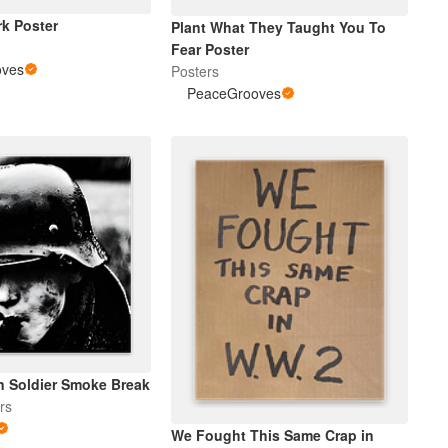
rk Poster
Plant What They Taught You To
Fear Poster
oves
Posters
PeaceGrooves
 Soldier Smoke Break
rs
We Fought This Same Crap in