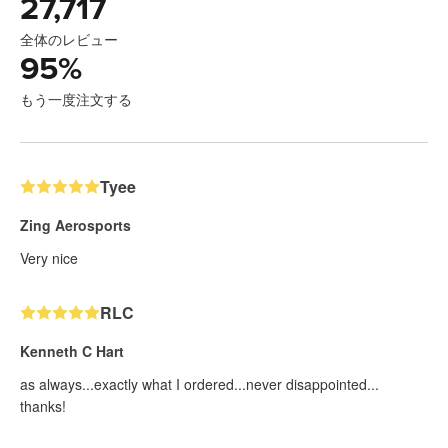
27,717
全体のレビュー
95
%
もう一度注文する
Tyee
Zing Aerosports
Very nice
RLC
Kenneth C Hart
as always...exactly what I ordered...never disappointed...
thanks!