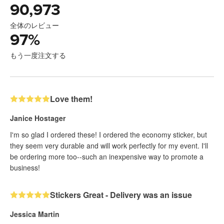
90,973
全体のレビュー
97
%
もう一度注文する
Love them!
Janice Hostager
I'm so glad I ordered these! I ordered the economy sticker, but
they seem very durable and will work perfectly for my event. I'll
be ordering more too--such an inexpensive way to promote a
business!
Stickers Great - Delivery was an issue
Jessica Martin