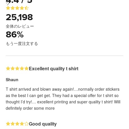
4.4 / 5
25,198
全体のレビュー
86
%
もう一度注文する
Excellent quality t shirt
Shaun
T shirt arrived and blown away again!…normally order stickers
as the best I can get get. They had a special offer for t shirt so
thought I’d try!… excellent printing and super quality t shirt! Will
definitely order some more
Good quality