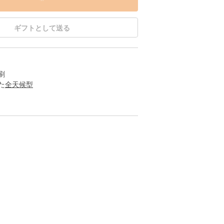
ギフトとして送る
刷
た
全天候型