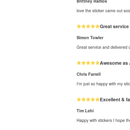
Brittney Ramos
love the sticker came out soo
Great service
Simon Towler
Great service and delivered 
Awesome as
Chris Farrell
I'm just so happy with my stic
Excellent & fa
Tim Lehi
Happy with stickers I hope th