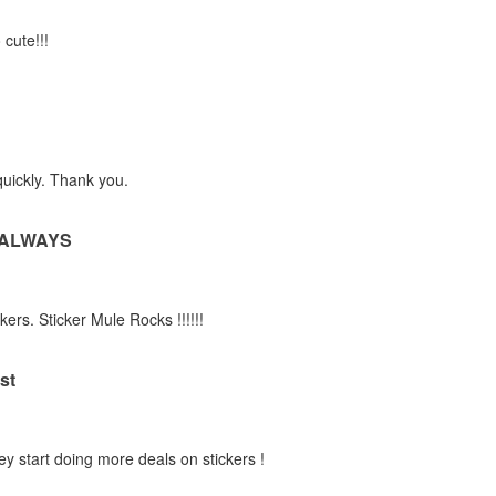
 cute!!!
quickly. Thank you.
 ALWAYS
kers. Sticker Mule Rocks !!!!!!
st
ey start doing more deals on stickers !