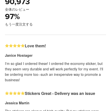
90,973
全体のレビュー
97
%
もう一度注文する
Love them!
Janice Hostager
I'm so glad I ordered these! I ordered the economy sticker, but
they seem very durable and will work perfectly for my event. I'll
be ordering more too--such an inexpensive way to promote a
business!
Stickers Great - Delivery was an issue
Jessica Martin
The stickers are always of high quality. But my stickers were