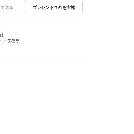
して送る
プレゼント企画を実施
刷
た
全天候型