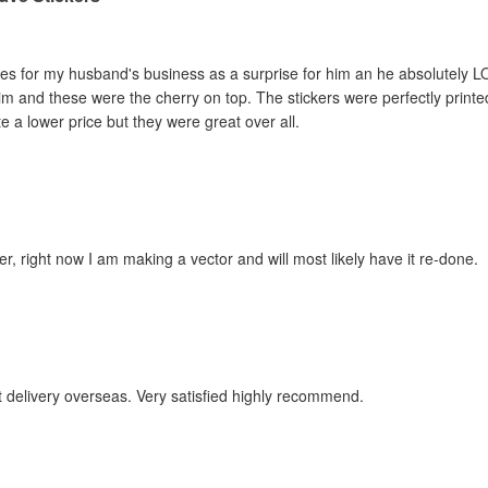
es for my husband's business as a surprise for him an he absolutely LO
im and these were the cherry on top. The stickers were perfectly print
 a lower price but they were great over all.
er, right now I am making a vector and will most likely have it re-done.
t delivery overseas. Very satisfied highly recommend.