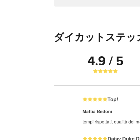
ダイカットステッ
4.9 / 5
Top!
Mattia Bedoni
tempi rispettati, qualità del
Daisy Duke D