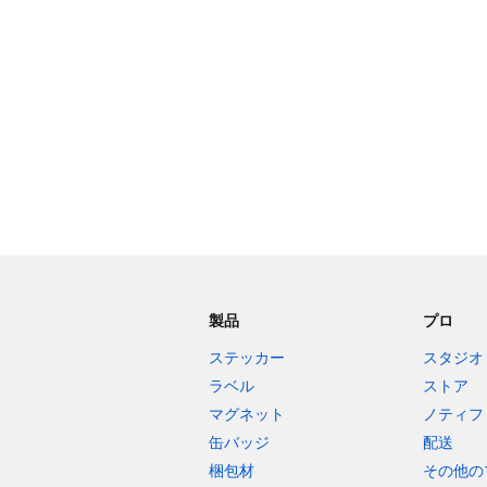
残り240文字
製品
プロ
ステッカー
スタジオ
ラベル
ストア
マグネット
ノティフ
缶バッジ
配送
梱包材
その他の