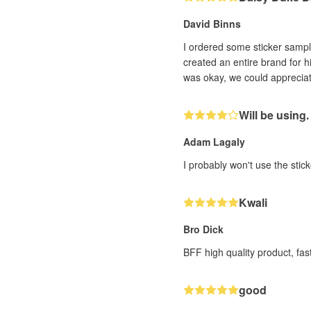
David Binns
I ordered some sticker sampl
created an entire brand for h
was okay, we could appreciate
Will be using.
Adam Lagaly
I probably won't use the stick
Kwali
Bro Dick
BFF high quality product, fas
good