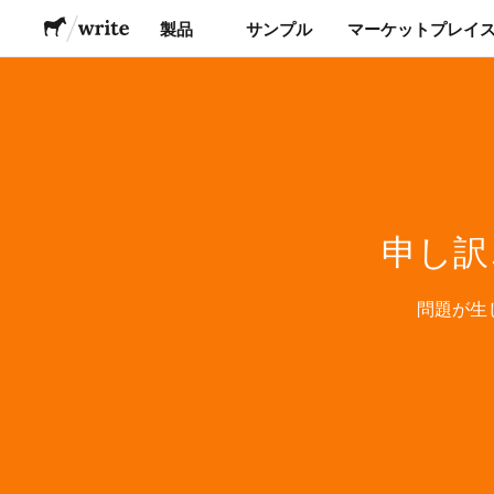
製品
サンプル
マーケットプレイ
ステッカー
ラベル
申し訳
マグネット
缶バッジ
問題が生
梱包材
アパレル
アクリルグッズ