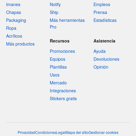
Imanes
Notify
Empleos
Chapas
Ship
Prensa
Packaging
Más herramientas
Estadísticas
Pro
Ropa
Acrílicos
Recursos
Asistencia
Más productos
Promociones
Ayuda
Equipos
Devoluciones
Plantillas
Opinión
Usos
Mercado
Integraciones
Stickers gratis
Privacidad
Condiciones
Legal
Mapa del sitio
Gestionar cookies