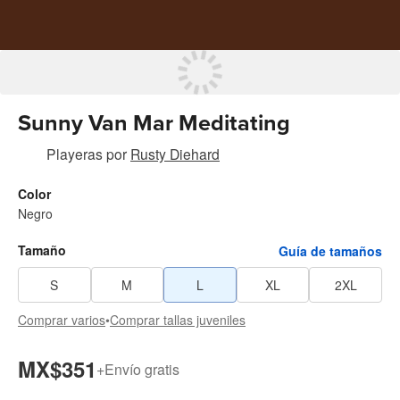
Sunny Van Mar Meditating
Playeras
por
Rusty Diehard
Color
Negro
Tamaño
Guía de tamaños
S
M
L
XL
2XL
Comprar varios
•
Comprar tallas juveniles
MX$351
+
Envío gratis