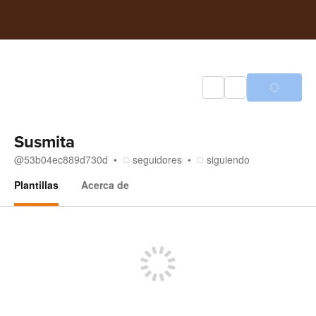
Susmita
@
53b04ec889d730d
seguidores
siguiendo
Plantillas
Acerca de
Plantillas