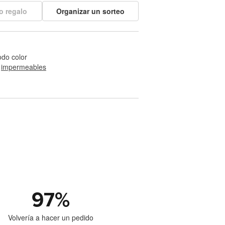
o regalo
Organizar un sorteo
odo color
 
impermeables
97
%
Volvería a hacer un pedido