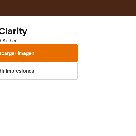
Clarity
d Author
scargar imagen
ir impresiones