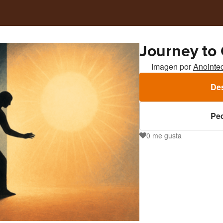
Journey to 
Imagen por
Anointe
De
Ped
0
me gusta
0