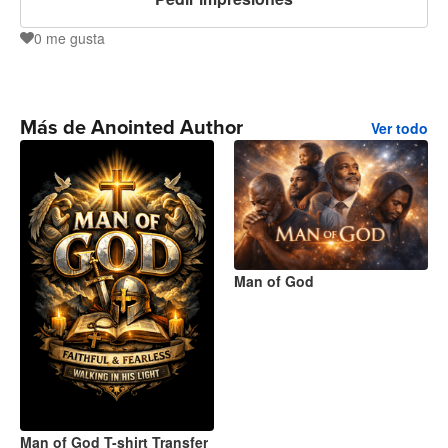
0
me gusta
0
Más de Anointed Author
Ver todo
Man of God
Man of God T-shirt Transfer