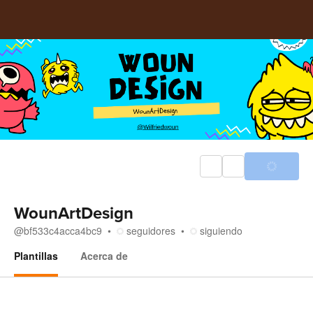
WounArtDesign
@
bf533c4acca4bc9
seguidores
siguiendo
Plantillas
Acerca de
Plantillas